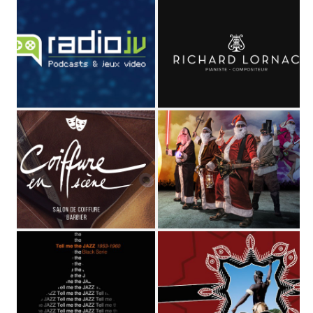
STUDIO MAGO
Directeur Artistique
et
graphiste pluridisciplinaire
(spécialisé dans les cultures de l'imaginaire depuis plus de 10
ans)
,
Voix off
et
comédien
de fictions sonores et séries