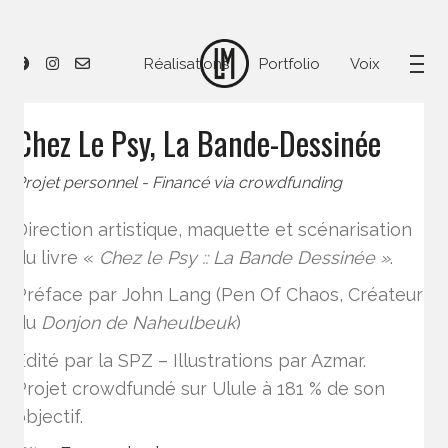
Réalisations
Portfolio
Voix
Chez Le Psy, La Bande-Dessinée
Projet personnel - Financé via crowdfunding
Direction artistique, maquette et scénarisation
du livre «
Chez le Psy :: La Bande Dessinée »
.
Préface par John Lang (Pen Of Chaos, Créateur
du
Donjon de Naheulbeuk
)
Édité par la SPZ – Illustrations par Azmar.
Projet crowdfundé sur Ulule à 181 % de son
objectif.