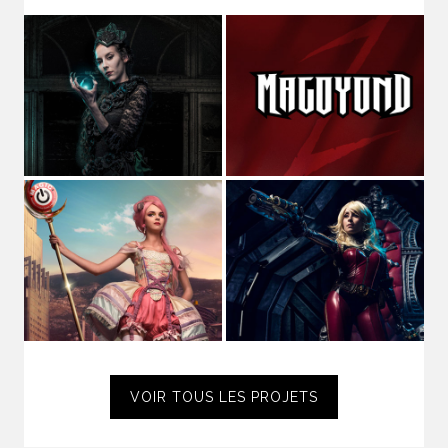
STUDIO MAGO
Directeur Artistique
et
graphiste pluridisciplinaire
(spécialisé dans les cultures de l'imaginaire depuis plus de
10 ans)
,
Voix off
et
comédien
de fictions sonores et séries
audio,
Musicien
dans les groupes
MAGOYOND
&
Le
Naheulband
.
STUDIO MAGO © JULIEN ESCALAS | 2009-2026 - V5 | PARIS,
FRANCE
VOIR TOUS LES PROJETS
MENTIONS LÉGALES
| JULIENESCALAS.FR |
JULIENESCALAS.COM