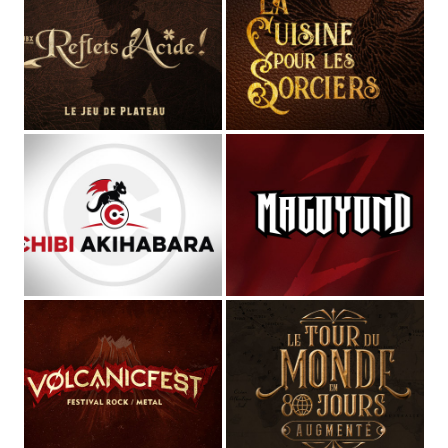
STUDIO MAGO
Directeur Artistique
et
graphiste pluridisciplinaire
(spécialisé dans les cultures de l'imaginaire depuis plus de
10 ans)
,
Voix off
et
comédien
de fictions sonores et séries
audio,
Musicien
dans les groupes
MAGOYOND
&
Le