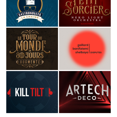
STUDIO MAGO
Directeur Artistique
et
graphiste pluridisciplinaire
(spécialisé dans les cultures de l'imaginaire depuis plus de
10 ans)
,
Voix off
et
comédien
de fictions sonores et séries
audio,
Musicien
dans les groupes
MAGOYOND
&
Le
Naheulband
.