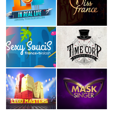
STUDIO MAGO
Directeur Artistique
et
graphiste pluridisciplinaire
(spécialisé dans les cultures de l'imaginaire depuis plus de
10 ans)
,
Voix off
et
comédien
de fictions sonores et séries
audio,
Musicien
dans les groupes
MAGOYOND
&
Le
Naheulband
.