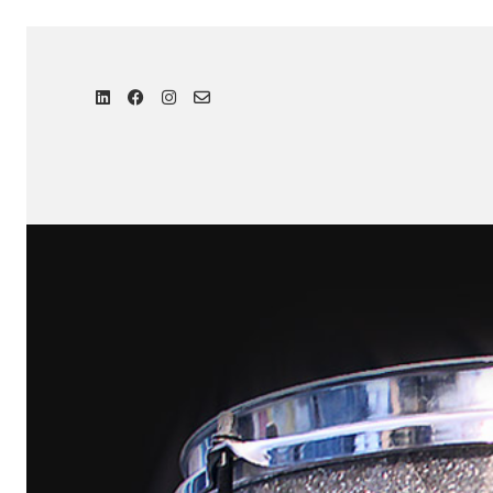
Caisse Claire Qantice
Customisation d'instument de mus
Caisse claire en aluminium à é
Aurélien Joucla –
Qantice
Finition :
Silver Glass Glitter / 
Customisation
TYPE :