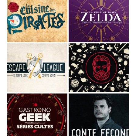
STUDIO MAGO
Directeur Artistique
et
graphiste pluridisciplinaire
(spécialisé dans les cultures de l'imaginaire depuis plus de
10 ans)
,
Voix off
et
comédien
de fictions sonores et séries
audio,
Musicien
dans les groupes
MAGOYOND
&
Le
Naheulband
.