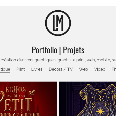
Portfolio | Projets
ation d’univers graphiques, graphiste print, web, mobile, sui
stique
Print
Livres
Décors / TV
Web
Vidéo
P