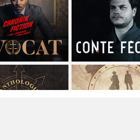
Voix off
et
comédien
de fictions sonores et séries audio,
Musicien
dans les groupes
MAGOYOND
&
Le Naheulband
.
UDIO MAGO © JULIEN ESCALAS | 2009-2026 - V5 | PARIS, FRA
MENTIONS LÉGALES
| JULIENESCALAS.FR | JULIENESCALAS.CO