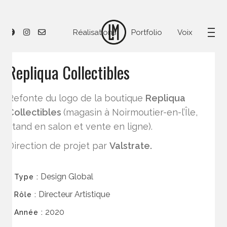
Réalisations
Portfolio
Voix
Repliqua Collectibles
Refonte du logo de la boutique
Repliqua
Collectibles
(magasin à Noirmoutier-en-l’Île,
stand en salon et vente en ligne).
Direction de projet par
Valstrate.
Design Global
Type :
Directeur Artistique
Rôle :
2020
Année :