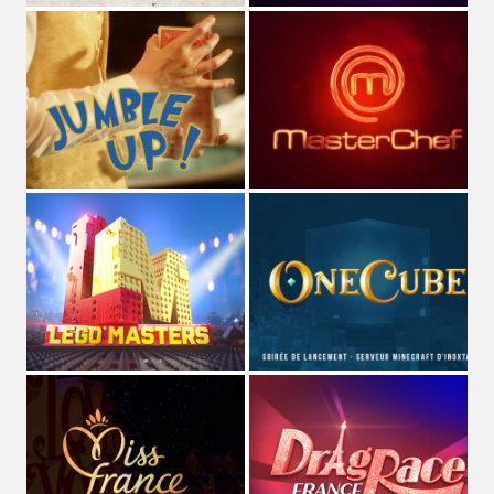
STUDIO MAGO
Directeur Artistique
et
graphiste pluridisciplinaire
(spécialisé dans les cultures de l'imaginaire depuis plus de
10 ans)
,
Voix off
et
comédien
de fictions sonores et séries
audio,
Musicien
dans les groupes
MAGOYOND
&
Le
Naheulband
.