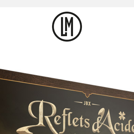
u de Plateau
de tous les éléments du
, créé par JBX.
Fab
et
Fred Vigneau
.
. Graphismes additionnels