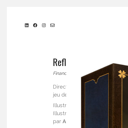
Reflets d’Acide : Le Je
Financé via crowdfunding
Direction artistique et design 
jeu de plateau
Reflets d’Acide
Illustrations des cartes par
Le 
Illustration plateau par
Lunart
par
Agathe Nazarenko
.