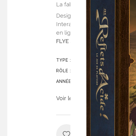
La fabrication du projet est a
Design et intégration du
N.A.I.
Interactif-Numérique), aide de 
en ligne pour les joueurs, en 
FLYE SAINTE MARIE
au dévelo
Communication Globale
TYPE :
Directeur Artistique, graphis
RÔLE :
2015 / 2023
ANNÉES :
Voir le projet
Share