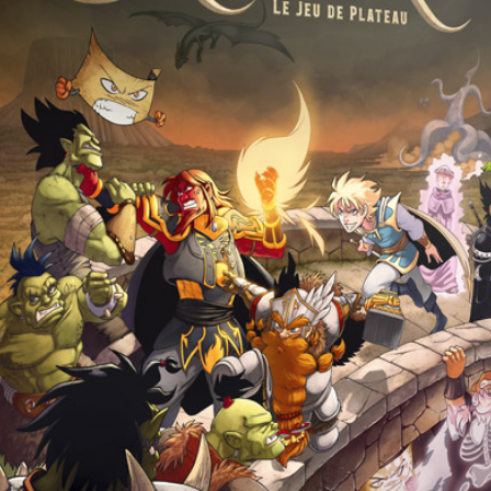
ssurée par
Synergy Games
.
N
(Narrateur-Assistant-
jeu et règles interactives
collaboration avec
Paul
ppement.
te, webdesigner