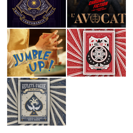
STUDIO MAGO
Directeur Artistique
et
graphiste pluridisciplinaire
(spécialisé dans les cultures de l'imaginaire depuis plus de
10 ans)
,
Voix off
et
comédien
de fictions sonores et séries
audio,
Musicien
dans les groupes
MAGOYOND
&
Le
Naheulband
.