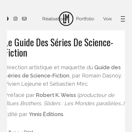
Réalisations
Portfolio
Voix
Le Guide Des Séries De Science-
Fiction
Direction artistique et maquette du
Guide des
Séries de Science-Fiction
, par Romain Dasnoy,
Vivien Lejeune et Sébastien Mirc.
Préfacé par
Robert K. Weiss
(producteur de
Blues Brothers, Sliders : Les Mondes parallèles…)
Édité par
Ynnis Éditions
.