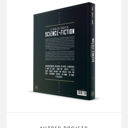
STUDIO MAGO
Directeur Artistique
et
graphiste pluridisciplinaire
(spécialisé dans les cultures de l'imaginaire depuis plus de
10 ans)
,
Voix off
et
comédien
de fictions sonores et séries