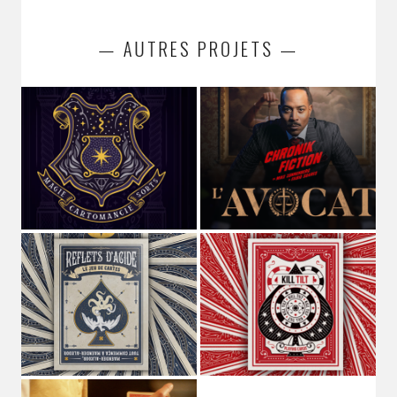
— AUTRES PROJETS —
STUDIO MAGO
Directeur Artistique
et
graphiste pluridisciplinaire
(spécialisé dans les cultures de l'imaginaire depuis plus de
10 ans)
,
Voix off
et
comédien
de fictions sonores et séries
audio,
Musicien
dans les groupes
MAGOYOND
&
Le
Naheulband
.