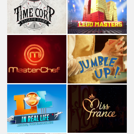
STUDIO MAGO
Directeur Artistique
et
graphiste pluridisciplinaire
(spécialisé dans les cultures de l'imaginaire depuis plus de
10 ans)
,
Voix off
et
comédien
de fictions sonores et séries
audio,
Musicien
dans les groupes
MAGOYOND
&
Le
Naheulband
.