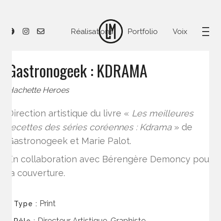
Réalisations
Portfolio
Voix
Gastronogeek : KDRAMA
Hachette Heroes
Direction artistique du livre «
Les meilleures
recettes des séries coréennes : Kdrama
» de
Gastronogeek et Marie Palot.
En collaboration avec Bérengère Demoncy pour
la couverture.
Print
Type :
Directeur Artistique, Graphiste
Rôle :