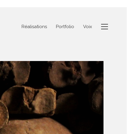
Réalisations
Portfolio
Voix