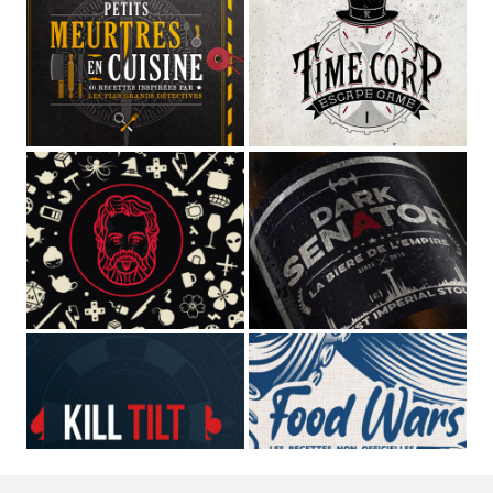
STUDIO MAGO
Directeur Artistique
et
graphiste pluridisciplinaire
(spécialisé dans les cultures de l'imaginaire depuis plus de
10 ans)
,
Voix off
et
comédien
de fictions sonores et séries
audio,
Musicien
dans les groupes
MAGOYOND
&
Le
Naheulband
.
STUDIO MAGO © JULIEN ESCALAS | 2009-2026 - V5 | PARIS,
FRANCE
MENTIONS LÉGALES
| JULIENESCALAS.FR |
JULIENESCALAS.COM