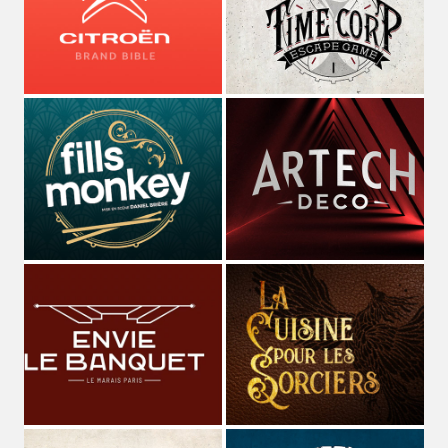
STUDIO MAGO
Directeur Artistique
et
graphiste pluridisciplinaire
(spécialisé dans les cultures de l'imaginaire depuis plus de
10 ans)
,
Voix off
et
comédien
de fictions sonores et séries
audio,
Musicien
dans les groupes
MAGOYOND
&
Le
Naheulband
.