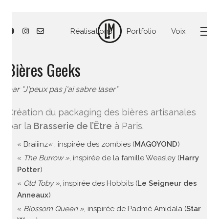
Réalisations
Portfolio
Voix
Bières Geeks
par "J'peux pas j'ai sabre laser"
Création du packaging des bières artisanales
par la
Brasserie de l’Être
à Paris.
« Braiiinz
«
, inspirée des zombies (
MAGOYOND
)
«
The Burrow »
, inspirée de la famille Weasley (
Harry
Potter
)
«
Old Toby »
, inspirée des Hobbits (
Le Seigneur des
Anneaux
)
«
Blossom Queen »
, inspirée de Padmé Amidala (
Star