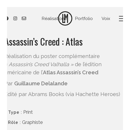
Réalisations
Portfolio
Voix
Assassin’s Creed : Atlas
Réalisation du poster complémentaire
« Assassin’s Creed Valhalla »
de l’édition
américaine de l’
Atlas Assassin’s Creed
Par
Guillaume Delalande
Édité par Abrams Books (via Hachette Heroes)
Print
Type :
Graphiste
Rôle :