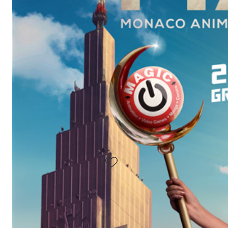
Retouche photo
TYPE :
Graphiste
RÔLE :
2015
ANNÉE :
Agence Anadore
PRODUCTION :
Voir le projet
Share
Facebook
Twitter X
Pi