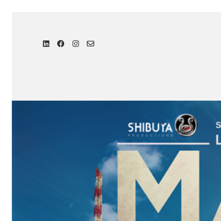
Affiche MAGIC Monaco
Monaco Anime Game International 
Conception de l’affiche du
Fest
International Conferences
#2,
Produit par Shibuya Productio
photographe Nicolas Meunier,
Deco, Blush&Crush et Edouard 