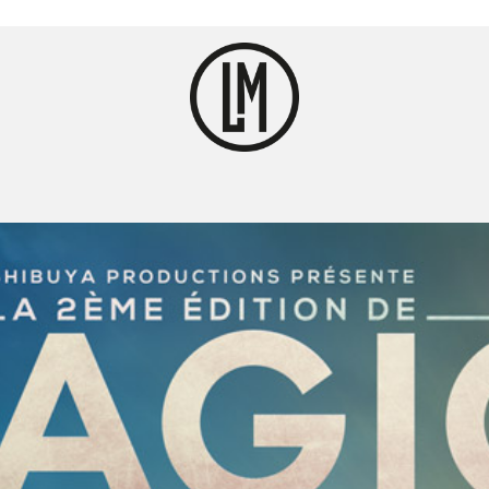
 #2
Conferences
ival Monaco Anime Game
ns, avec Ayumi Model, le
 Clara Maeda, Artech
Noisette.